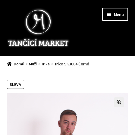
Přeskočit
Přejít
Menu
na
k
navigaci
obsahu
webu
Home
Domů
Muži
Trika
Triko SK3004 Černé
Ženy
SLEVA
Muži
Děti
Zakázkové šití