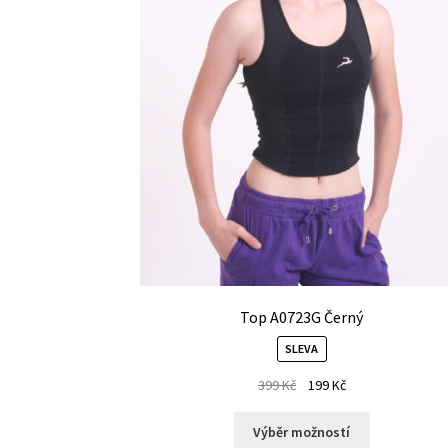
Top A0723G Černý
SLEVA
399
Kč
199
Kč
Výběr možností