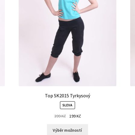
Top SK2015 Tyrkysový
SLEVA
399
Kč
199
Kč
Výběr možností