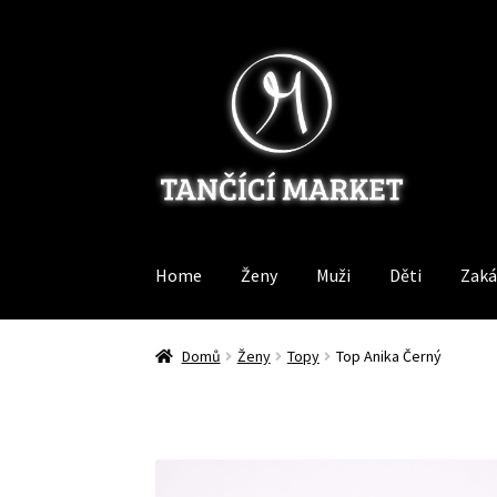
Přeskočit
Přejít
na
k
navigaci
obsahu
webu
Home
Ženy
Muži
Děti
Zaká
Domů
Ženy
Topy
Top Anika Černý