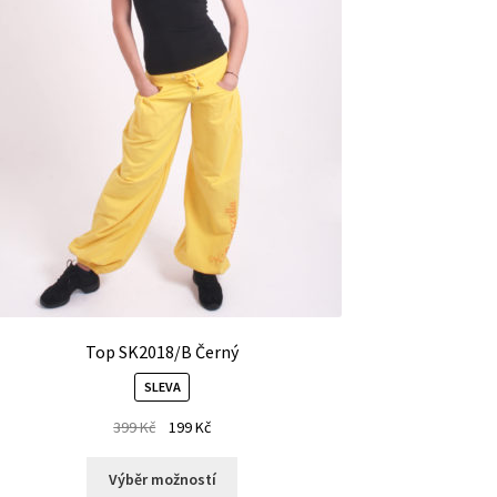
Top SK2018/B Černý
SLEVA
399
Kč
199
Kč
Výběr možností