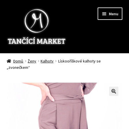
Přeskočit
Přejít
Menu
na
k
navigaci
obsahu
webu
Home
Domů
Ženy
Kalhoty
Lískooříškové kalhoty se
„zvonečkem“
Ženy
Muži
Děti
Zakázkové šití