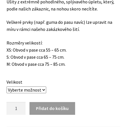
Ušity z extrémně pohodlného, splývavého úpletu, který,
podle našich zákaznic, na nohou skoro necítíte.
Veškeré prvky (např. guma do pasu navíc) lze upravit na
míru v rámci našeho zakázkového šití.
Rozměry velikostí:
XS: Obvod v pase cca 55 – 65 cm.
S: Obvod v pase cca 65 – 75 cm.
M: Obvod v pase cca 75 – 85 cm.
Velikost
Lískooříškové
Přidat do košíku
kalhoty
se
"zvonečkem"