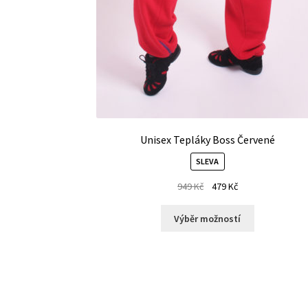
Unisex Tepláky Boss Červené
SLEVA
949
Kč
479
Kč
Výběr možností