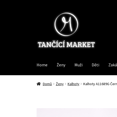
Přeskočit
Přejít
na
k
navigaci
obsahu
webu
Home
Ženy
Muži
Děti
Zaká
Domů
Ženy
Kalhoty
Kalhoty A11689G Čer