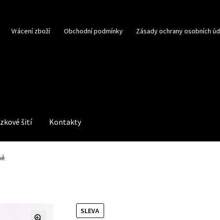
Vrácení zboží
Obchodní podmínky
Zásady ochrany osobních úd
zkové šití
Kontakty
né
SLEVA