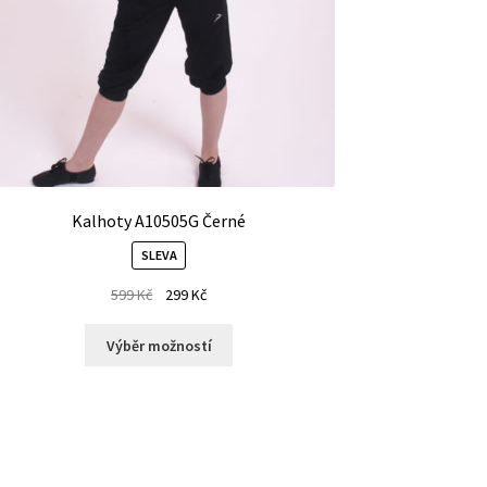
Kalhoty A10505G Černé
SLEVA
599
Kč
299
Kč
Výběr možností