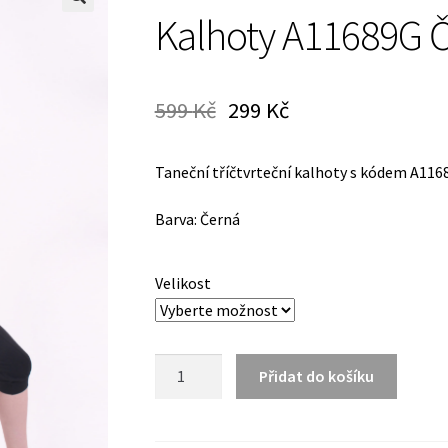
Kalhoty A11689G 
599
Kč
299
Kč
Taneční tříčtvrteční kalhoty s kódem A116
Barva: Černá
Velikost
Kalhoty
Přidat do košíku
A11689G
Černé
množství