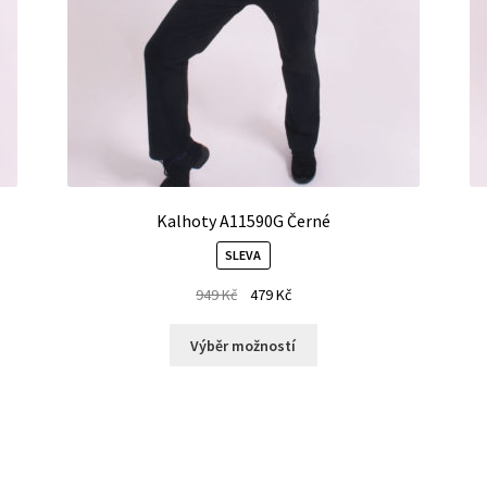
Kalhoty A11590G Černé
SLEVA
949
Kč
479
Kč
Výběr možností